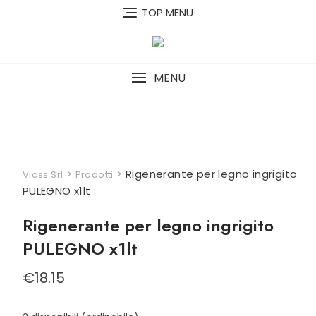
Skip
TOP MENU
to
content
MENU
>
>
Rigenerante per legno ingrigito
Viass Srl
Prodotti
PULEGNO x1lt
Rigenerante per legno ingrigito
PULEGNO x1lt
€
18.15