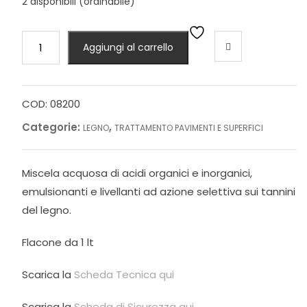
2 disponibili (ordinabile)
Rigenerante
Aggiungi al carrello
per
legno
ingrigito
PULEGNO
COD:
08200
x1lt
Categorie:
,
LEGNO
TRATTAMENTO PAVIMENTI E SUPERFICI
quantità
Miscela acquosa di acidi organici e inorganici,
emulsionanti e livellanti ad azione selettiva sui tannini
del legno.
Flacone da 1 lt
Scarica la
Scheda Tecnica qui
Scarica la
Scheda di Sicurezza qui