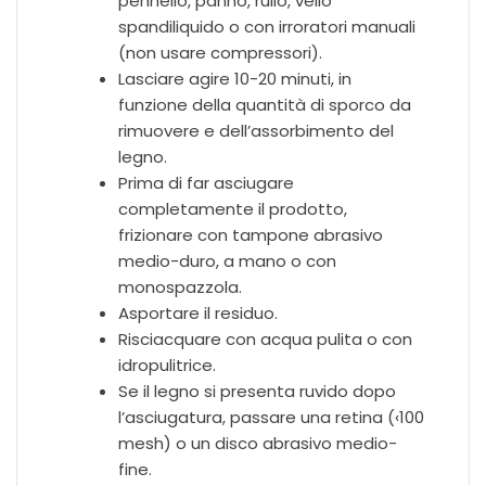
pennello, panno, rullo, vello
spandiliquido o con irroratori manuali
(non usare compressori).
Lasciare agire 10-20 minuti, in
funzione della quantità di sporco da
rimuovere e dell’assorbimento del
legno.
Prima di far asciugare
completamente il prodotto,
frizionare con tampone abrasivo
medio-duro, a mano o con
monospazzola.
Asportare il residuo.
Risciacquare con acqua pulita o con
idropulitrice.
Se il legno si presenta ruvido dopo
l’asciugatura, passare una retina (‹100
mesh) o un disco abrasivo medio-
fine.