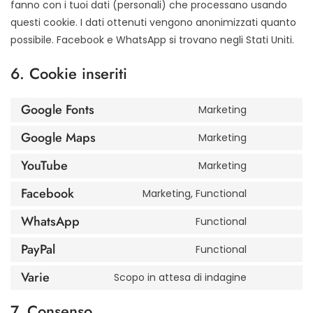
fanno con i tuoi dati (personali) che processano usando
questi cookie. I dati ottenuti vengono anonimizzati quanto
possibile. Facebook e WhatsApp si trovano negli Stati Uniti.
6. Cookie inseriti
Google Fonts
Marketing
Consent
to
Google Maps
Marketing
Consent
service
to
google-
YouTube
Marketing
Consent
service
fonts
to
google-
Facebook
Marketing, Functional
Consent
service
maps
to
youtube
WhatsApp
Functional
Consent
service
to
facebook
PayPal
Functional
Consent
service
to
whatsapp
Varie
Scopo in attesa di indagine
Consent
service
to
paypal
7. Consenso
service