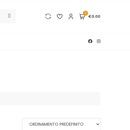
0
€0.00