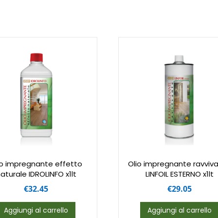
io impregnante effetto
Olio impregnante ravviv
aturale IDROLINFO x1lt
LINFOIL ESTERNO x1lt
€
32.45
€
29.05
Aggiungi al carrello
Aggiungi al carrello