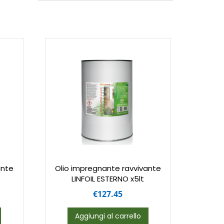
ante
Olio impregnante ravvivante
LINFOIL ESTERNO x5lt
€
127.45
Aggiungi al carrello