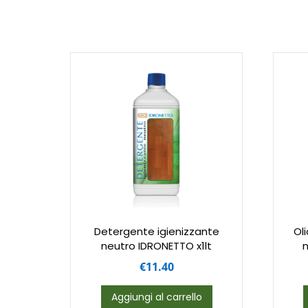
Detergente igienizzante
Ol
neutro IDRONETTO x1lt
n
€
11.40
Aggiungi al carrello