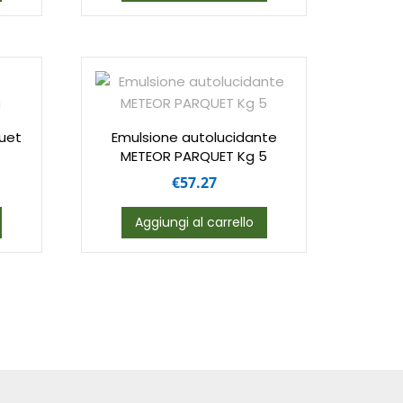
uet
Emulsione autolucidante
METEOR PARQUET Kg 5
€
57.27
Aggiungi al carrello