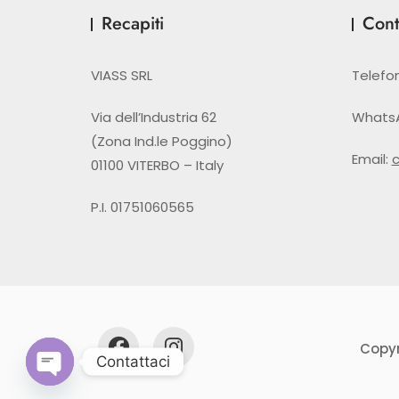
Recapiti
Conta
VIASS SRL
Telefo
Via dell’Industria 62
Whats
(Zona Ind.le Poggino)
Email:
01100 VITERBO – Italy
P.I. 01751060565
Copyr
Contattaci
Open chaty