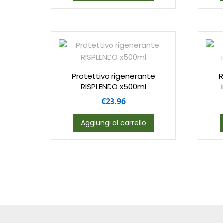
Protettivo rigenerante
R
RISPLENDO x500ml
€
23.96
Aggiungi al carrello