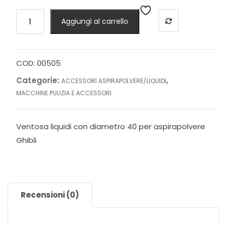
Ventosa
Aggiungi al carrello
liquidi
d.40
Ghibli
quantità
COD:
00505
Categorie:
,
ACCESSORI ASPIRAPOLVERE/LIQUIDI
MACCHINE PULIZIA E ACCESSORI
Ventosa liquidi con diametro 40 per aspirapolvere
Ghibli
Recensioni (0)