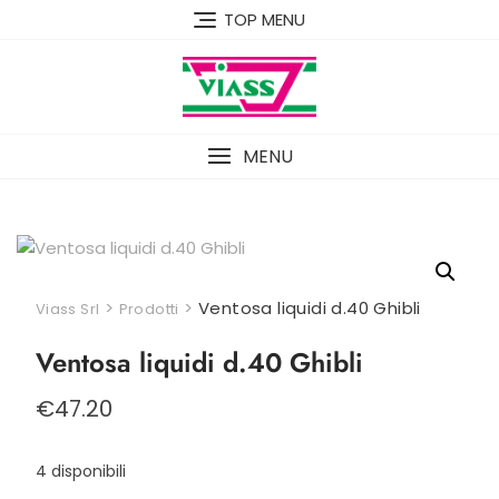
Skip
TOP MENU
to
content
MENU
>
>
Ventosa liquidi d.40 Ghibli
Viass Srl
Prodotti
Ventosa liquidi d.40 Ghibli
€
47.20
4 disponibili