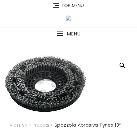
Skip
TOP MENU
to
content
MENU
>
>
Spazzola Abrasiva Tynex 13″
Viass Srl
Prodotti