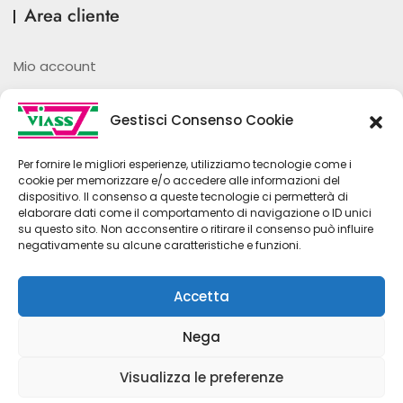
Area cliente
Mio account
Password dimenticata
Gestisci Consenso Cookie
Ordini
Per fornire le migliori esperienze, utilizziamo tecnologie come i
cookie per memorizzare e/o accedere alle informazioni del
Wishlist
dispositivo. Il consenso a queste tecnologie ci permetterà di
elaborare dati come il comportamento di navigazione o ID unici
su questo sito. Non acconsentire o ritirare il consenso può influire
negativamente su alcune caratteristiche e funzioni.
Accetta
Policy Privacy
Cookie Policy (UE)
Nega
P.I. 01751060565
Visualizza le preferenze
Copyright © 2026 Viass Ecommerce. Powered by
Contattaci
Celleno Informatica Srl