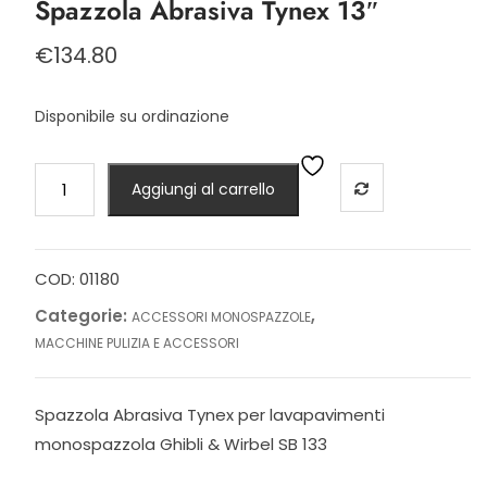
Spazzola Abrasiva Tynex 13″
€
134.80
Disponibile su ordinazione
Spazzola
Aggiungi al carrello
Abrasiva
Tynex
13"
quantità
COD:
01180
Categorie:
,
ACCESSORI MONOSPAZZOLE
MACCHINE PULIZIA E ACCESSORI
Spazzola Abrasiva Tynex per lavapavimenti
monospazzola Ghibli & Wirbel SB 133