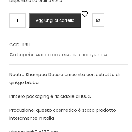
Disponibile su ordinazione
SHAMPOO
Aggiungi al carrello
DOCCIA,
IN
FLACONE
330
COD:
11911
ml,
Categorie:
,
,
ARTICOLI CORTESIA
LINEA HOTEL
NEUTRA
LINEA
NEUTRA
quantità
Neutra Shampoo Doccia arricchito con estratto di
ginkgo biloba.
L’intero packaging è riciclabile al 100%
Produzione: questo cosmetico è stato prodotto
interamente in Italia
Dimensioni: 7 x 17,7 cm