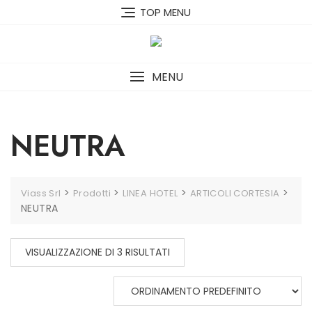
Skip
TOP MENU
to
content
MENU
NEUTRA
>
>
>
>
Viass Srl
Prodotti
LINEA HOTEL
ARTICOLI CORTESIA
NEUTRA
VISUALIZZAZIONE DI 3 RISULTATI