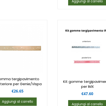
Aggiungi al carrello
omma tergipavimento
Kit gomme tergipavime
teriore per Genie/Vispa
per IMX
€
26.65
€
47.60
Aggiungi al carrello
Aggiungi al carrello