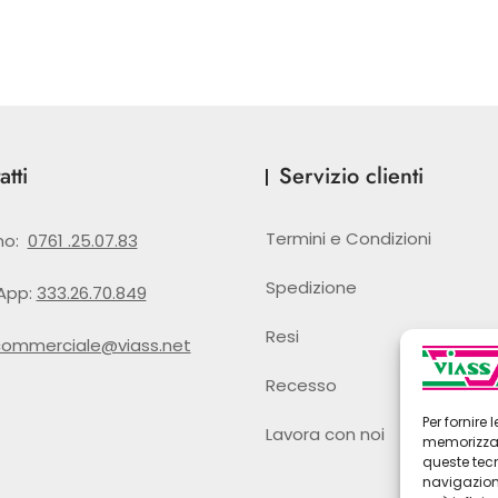
tti
Servizio clienti
Termini e Condizioni
no:
0761 .25.07.83
Spedizione
App:
333.26.70.849
Resi
commerciale@viass.net
Recesso
Per fornire
Lavora con noi
memorizzare
queste tec
navigazione