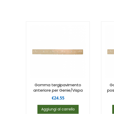
Gomma tergipavimento
G
anteriore per Genie/Vispa
pos
€
24.55
Aggiungi al carrello