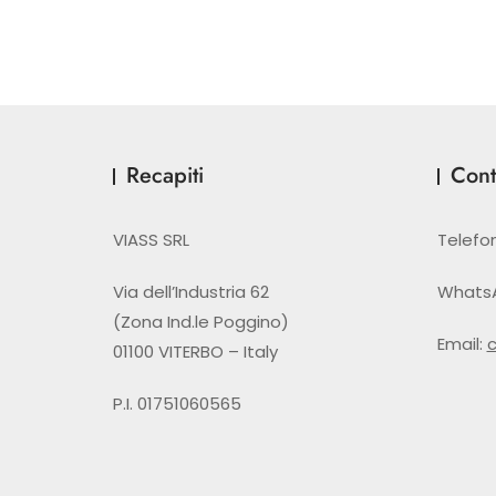
Recapiti
Conta
VIASS SRL
Telefo
Via dell’Industria 62
Whats
(Zona Ind.le Poggino)
Email:
01100 VITERBO – Italy
P.I. 01751060565