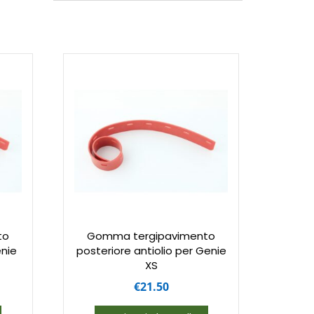
to
Gomma tergipavimento
enie
posteriore antiolio per Genie
XS
€
21.50