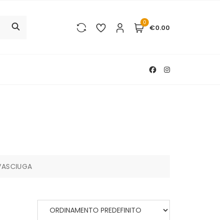
0
€0.00
VASCIUGA