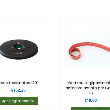
isco trascinatore 20”
Gomma tergipavimen
anteriore antiolio per G
€
162.25
XS
€
19.60
Aggiungi al carrello