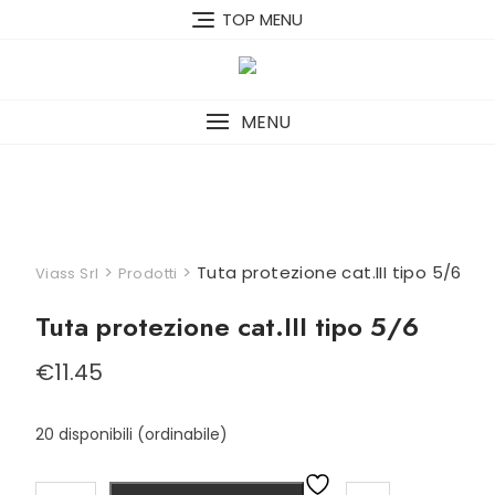
Skip
TOP MENU
to
content
MENU
>
>
Tuta protezione cat.III tipo 5/6
Viass Srl
Prodotti
Tuta protezione cat.III tipo 5/6
€
11.45
20 disponibili (ordinabile)
Tuta