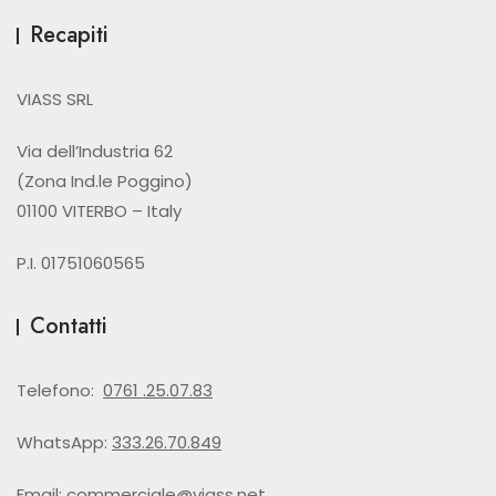
Recapiti
VIASS SRL
Via dell’Industria 62
(Zona Ind.le Poggino)
01100 VITERBO – Italy
P.I. 01751060565
Contatti
Telefono:
0761 .25.07.83
WhatsApp:
333.26.70.849
Email:
commerciale@viass.net