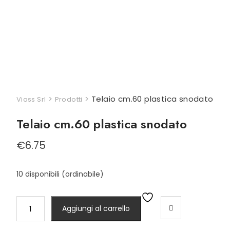
>
>
Telaio cm.60 plastica snodato
Viass Srl
Prodotti
Telaio cm.60 plastica snodato
€
6.75
10 disponibili (ordinabile)
Telaio
Aggiungi al carrello
cm.60
plastica