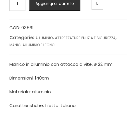
Aggiungi al carrello
alluminio
a
vite
cm.140
COD:
03561
quantità
Categorie:
,
,
ALLUMINIO
ATTREZZATURE PULIZIA E SICUREZZA
MANICI ALLUMINIO E LEGNO
Manico in alluminio con attacco a vite, ø 22 mm
Dimensioni: 140cm
Materiale: alluminio
Caratteristiche: filetto italiano