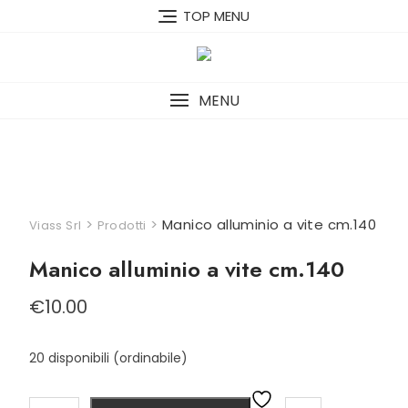
Skip
TOP MENU
to
content
MENU
>
>
Manico alluminio a vite cm.140
Viass Srl
Prodotti
Manico alluminio a vite cm.140
€
10.00
20 disponibili (ordinabile)
Manico