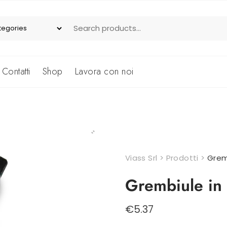
Contatti
Shop
Lavora con noi
Viass Srl
>
Prodotti
>
Gremb
Grembiule in 
€
5.37