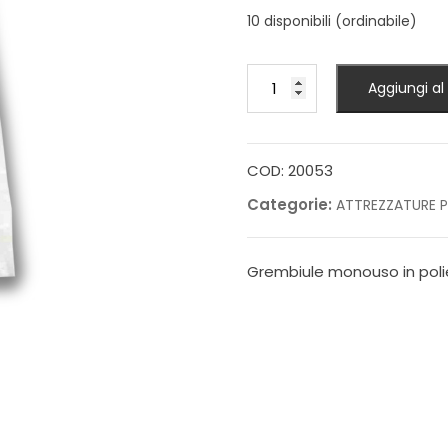
10 disponibili (ordinabile)
Grembiule
Aggiungi al 
in
polietilene
quantità
COD:
20053
Categorie:
ATTREZZATURE PU
Grembiule monouso in polie