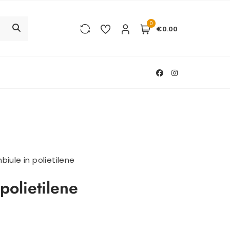
0
€0.00
iule in polietilene
polietilene