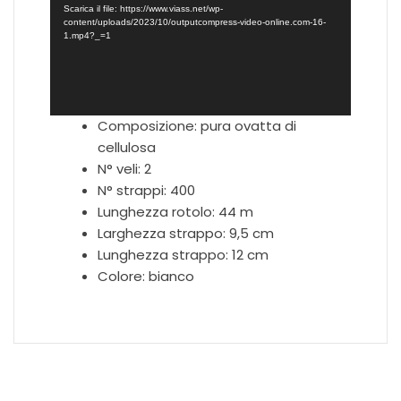
Scarica il file: https://www.viass.net/wp-
content/uploads/2023/10/outputcompress-video-online.com-16-
1.mp4?_=1
Composizione: pura ovatta di
cellulosa
N° veli: 2
N° strappi: 400
Lunghezza rotolo: 44 m
Larghezza strappo: 9,5 cm
Lunghezza strappo: 12 cm
Colore: bianco