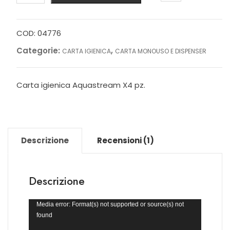
AQUASTREAM
4
pz
COD:
04776
quantità
Categorie:
,
CARTA IGIENICA
CARTA MONOUSO E DISPENSER
Carta igienica Aquastream X4 pz.
Descrizione
Recensioni (1)
Descrizione
Video
Media error: Format(s) not supported or source(s) not
Player
found