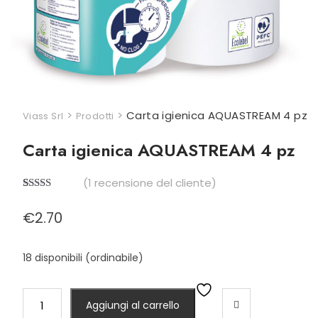
>
>
Carta igienica AQUASTREAM 4 pz
Viass Srl
Prodotti
Carta igienica AQUASTREAM 4 pz
(
1
recensione del cliente)
Valutato
1
5.00
su 5 su
€
2.70
base di
recensioni
18 disponibili (ordinabile)
Carta
Aggiungi al carrello
igienica