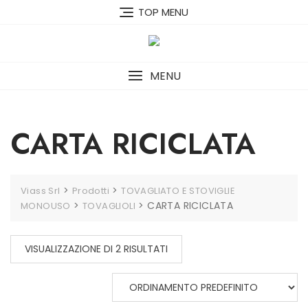
Skip
TOP MENU
to
content
MENU
CARTA RICICLATA
>
>
Viass Srl
Prodotti
TOVAGLIATO E STOVIGLIE
>
>
CARTA RICICLATA
MONOUSO
TOVAGLIOLI
VISUALIZZAZIONE DI 2 RISULTATI