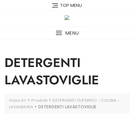
Skip
TOP MENU
to
content
MENU
DETERGENTI
LAVASTOVIGLIE
>
>
Viass Srl
Prodotti
DETERGENTI SUPERFICI - CUCINA -
>
DETERGENTI LAVASTOVIGLIE
LAVANDERIA