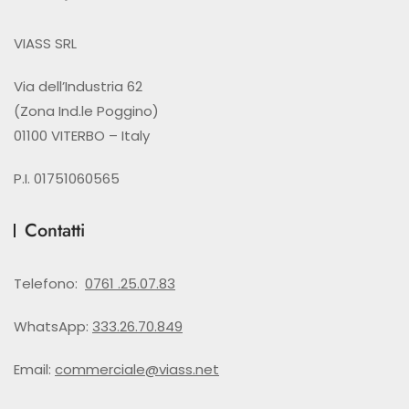
VIASS SRL
Via dell’Industria 62
(Zona Ind.le Poggino)
01100 VITERBO – Italy
P.I. 01751060565
Contatti
Telefono:
0761 .25.07.83
WhatsApp:
333.26.70.849
Email:
commerciale@viass.net